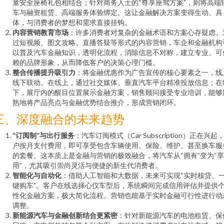
童安全座椅礼包相结合；针对商务人士的“尊享座驾方案”，则将高端
车与融资租赁、高端服务体验绑定。这让金融解决方案变得生动、具
体，与消费者的梦想和需求直接挂钩。
内容营销教育市场
：许多消费者对复杂的金融术语和方案心存疑虑。
过短视频、图文攻略、直播答疑等形式的内容营销，车企和金融机构
以普及汽车金融知识，透明化流程，消除信息不对称，建立专业、可
赖的品牌形象，从而降低客户的决策心理门槛。
整合传播提升吸引力
：将金融优惠作为广告宣传的核心要素之一，线
线下联动。在线上，通过社交媒体、垂直汽车平台精准投放信息；在
下，展厅内的醒目位置展示金融方案，销售顾问接受专业培训，能够
熟地将产品亮点与金融优势结合推介，形成营销闭环。
三、深度融合的未来趋势
“订阅制”与出行服务
：汽车订阅模式（Car Subscription）正在兴起
户按月支付费用，即可享受包含车辆使用、保险、维护、甚至换车服
的套餐。这本质上是金融与营销的极致融合，将汽车从“拥有”变为“享
用”，尤其吸引崇尚灵活与便捷的新生代消费者。
智能化与自动化
：借助人工智能和大数据，未来可实现“实时核贷、
键购车”。客户在线选择心仪车型后，系统瞬间完成信用评估并提供
性化金融方案，极大简化流程。营销也能基于实时金融可行性进行动
调整。
新能源汽车与金融创新结合更紧密
：针对新能源汽车的电池租赁、保