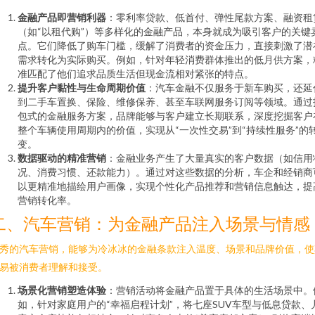
金融产品即营销利器
：零利率贷款、低首付、弹性尾款方案、融资租
（如“以租代购”）等多样化的金融产品，本身就成为吸引客户的关键
点。它们降低了购车门槛，缓解了消费者的资金压力，直接刺激了潜
需求转化为实际购买。例如，针对年轻消费群体推出的低月供方案，
准匹配了他们追求品质生活但现金流相对紧张的特点。
提升客户黏性与生命周期价值
：汽车金融不仅服务于新车购买，还延
到二手车置换、保险、维修保养、甚至车联网服务订阅等领域。通过
包式的金融服务方案，品牌能够与客户建立长期联系，深度挖掘客户
整个车辆使用周期内的价值，实现从“一次性交易”到“持续性服务”的
变。
数据驱动的精准营销
：金融业务产生了大量真实的客户数据（如信用
况、消费习惯、还款能力）。通过对这些数据的分析，车企和经销商
以更精准地描绘用户画像，实现个性化产品推荐和营销信息触达，提
营销转化率。
二、汽车营销：为金融产品注入场景与情感
秀的汽车营销，能够为冷冰冰的金融条款注入温度、场景和品牌价值，使
易被消费者理解和接受。
场景化营销塑造体验
：营销活动将金融产品置于具体的生活场景中。
如，针对家庭用户的“幸福启程计划”，将七座SUV车型与低息贷款、