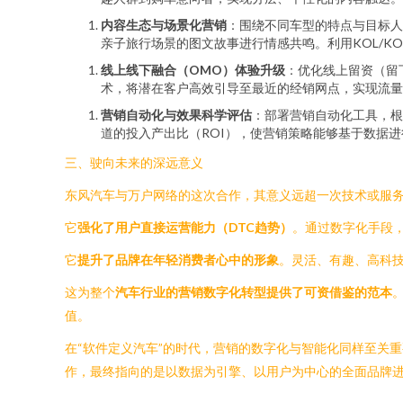
内容生态与场景化营销
：围绕不同车型的特点与目标人
亲子旅行场景的图文故事进行情感共鸣。利用KOL/
线上线下融合（OMO）体验升级
：优化线上留资（留
术，将潜在客户高效引导至最近的经销网点，实现流量
营销自动化与效果科学评估
：部署营销自动化工具，根
道的投入产出比（ROI），使营销策略能够基于数据
三、驶向未来的深远意义
东风汽车与万户网络的这次合作，其意义远超一次技术或服
它
强化了用户直接运营能力（DTC趋势）
。通过数字化手段
它
提升了品牌在年轻消费者心中的形象
。灵活、有趣、高科
这为整个
汽车行业的营销数字化转型提供了可资借鉴的范本
值。
在“软件定义汽车”的时代，营销的数字化与智能化同样至关
作，最终指向的是以数据为引擎、以用户为中心的全面品牌